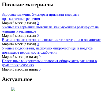
Похожие материалы
Здоровье мужчин. Эксперты призвали внедрять
прагматичные решения
Мария
3 месяца назад
0
Ученые из Германии выяснили, как мужчины реагируют на
женщин-начальников
Мария
4 месяца назад
0
Врачи назвали признаки снижения тестостерона в организме
Мария
4 месяца назад
0
Ученые подсчитали, насколько микрочастицы в воздухе
повышают вероятность слабоумия
Мария
5 месяцев назад
0
Пластырь с микроиглами позволит обнаружить рак кожи в
домашних условиях
Мария
5 месяцев назад
0
Актуальное