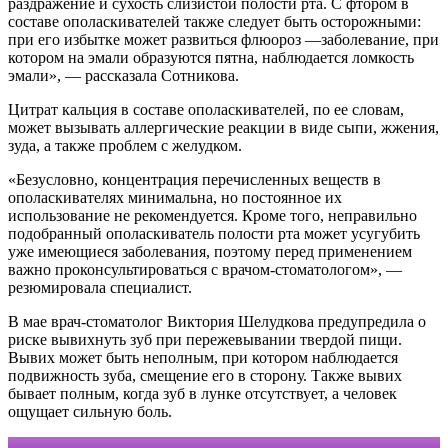
раздражение и сухость слизистой полости рта. С фтором в
составе ополаскивателей также следует быть осторожными:
при его избытке может развиться флюороз —заболевание, при
котором на эмали образуются пятна, наблюдается ломкость
эмали», — рассказала Сотникова.
Цитрат кальция в составе ополаскивателей, по ее словам,
может вызывать аллергические реакции в виде сыпи, жжения,
зуда, а также проблем с желудком.
«Безусловно, концентрация перечисленных веществ в
ополаскивателях минимальна, но постоянное их
использование не рекомендуется. Кроме того, неправильно
подобранный ополаскиватель полости рта может усугубить
уже имеющиеся заболевания, поэтому перед применением
важно проконсультироваться с врачом-стоматологом», —
резюмировала специалист.
В мае врач-стоматолог Виктория Шелудкова предупредила о
риске вывихнуть зуб при пережевывании твердой пищи.
Вывих может быть неполным, при котором наблюдается
подвижность зуба, смещение его в сторону. Также вывих
бывает полным, когда зуб в лунке отсутствует, а человек
ощущает сильную боль.