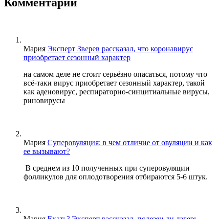
Комментарии
Мария
Эксперт Зверев рассказал, что коронавирус
приобретает сезонный характер
на самом деле не стоит серьёзно опасаться, потому что
всё-таки вирус приобретает сезонный характер, такой
как аденовирус, респираторно-синцитиальные вирусы,
риновирусы
Мария
Суперовуляция: в чем отличие от овуляции и как
ее вызывают?
В среднем из 10 полученных при суперовуляции
фолликулов для оплодотворения отбираются 5-6 штук.
Мария
Ехать? Эксперт рассказал, полезен ли лагерь