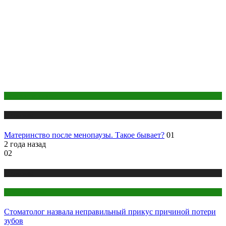
Женское здоровье
Медицина
Материнство после менопаузы. Такое бывает?
01
2 года назад
02
Медицина
Стоматология
Стоматолог назвала неправильный прикус причиной потери
зубов