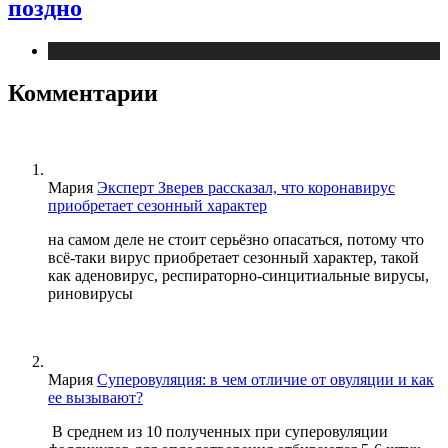
поздно
Медицина
Комментарии
Мария
Эксперт Зверев рассказал, что коронавирус
приобретает сезонный характер
на самом деле не стоит серьёзно опасаться, потому что
всё-таки вирус приобретает сезонный характер, такой
как аденовирус, респираторно-синцитиальные вирусы,
риновирусы
Мария
Суперовуляция: в чем отличие от овуляции и как
ее вызывают?
В среднем из 10 полученных при суперовуляции