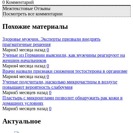
0
Комментарий
Межтекстовые Отзывы
Посмотреть все комментарии
Похожие материалы
Здоровье мужчин. Эксперты призвали внедрять
прагматичные решения
Мария
3 месяца назад
0
Ученые из Германии выяснили, как мужчины реагируют на
женщин-начальников
Мария
4 месяца назад
0
Врачи назвали признаки снижения тестостерона в организме
Мария
4 месяца назад
0
Ученые подсчитали, насколько микрочастицы в воздухе
повышают вероятность слабоумия
Мария
5 месяцев назад
0
Пластырь с микроиглами позволит обнаружить рак кожи в
домашних условиях
Мария
5 месяцев назад
0
Актуальное