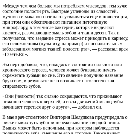
«Между тем чем больше мы потребляем углеводов, тем хуже
состояние полости рта. Быстрые углеводы из сладостей,
мучного и макарон начинают усваиваться еще в полости рта,
при этом они обеспечивают питанием патогенную
микрофлору, в том числе бактерии, которые выделяют
кислоты, разрушающие эмаль зубов и ткани десен. Так и
получается, что заедание стресса может приводить к кариесу,
его осложнениям (пульпиту, например) и воспалительным
заболеваниям мягких тканей полости рта», — рассказал врач
«Газете.Ru».
Эксперт добавил, что, находясь в состоянии сильного или
хронического стресса, человек может буквально начать
скрежетать зубами во сне. Это явление получило название
бруксизм, в результате него возникает патологическая
стираемость зубов.
«Они [челюсти] так сильно сокращаются, что прижимают
нижнюю челюсть к верхней, а из-за движений мышц зубы
начинают тереться друг о друга», — добавил он.
В мае врач-стоматолог Виктория Шелудкова предупредила о
риске вывихнуть зуб при пережевывании твердой пищи.
Вывих может быть неполным, при котором наблюдается
подвижность зуба, смещение его в сторону. Также вывих