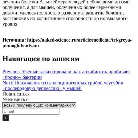
лечении болезни Альцгеймера у людей небольшими дозами
облучения, а для мышей, облученных более серьезными
дозами, удалось полностью развернуть развитие болезни,
восстановив их когнитивные способности до нормального
уровня.
Источник: https://naked-science.ru/article/medicine/tri-greya-
pomogli-lyudyam
Навигация по записям
Previous:
Ученые зафиксировали, как антибиотик пробивает
«броню» бактерии
Next:
Психоделик из галлюциногенных грибов усугубил
«послеродовую депрессию» у мышей
Подписаться
Уведомить о