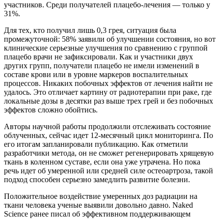
участников. Среди получателей плацебо-лечения — только у
31%.
Для тех, кто получил лишь 0,3 грея, ситуация была
промежуточной: 58% заявили об улучшении состояния, но вот
клинические серьезные улучшения по сравнению с группой
плацебо врачи не зафиксировали. Как и участники двух
других групп, получатели плацебо не имели изменений в
составе крови или в уровне маркеров воспалительных
процессов. Никаких побочных эффектов от лечения найти не
удалось. Это отличает картину от радиотерапии при раке, где
локальные дозы в десятки раз выше трех грей и без побочных
эффектов сложно обойтись.
Авторы научной работы продолжили отслеживать состояние
облученных, сейчас идет 12-месячный цикл мониторинга. По
его итогам запланировали публикацию. Как отметили
разработчики метода, он не сможет регенерировать хрящевую
ткань в коленном суставе, если она уже утрачена. Но пока
речь идет об умеренной или средней силе остеоартроза, такой
подход способен серьезно замедлить развитие болезни.
Положительное воздействие умеренных доз радиации на
ткани человека ученые выявили довольно давно. Naked
Science ранее писал об эффективном поддерживающем