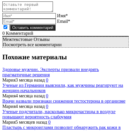
Имя*
Email*
0
Комментарий
Межтекстовые Отзывы
Посмотреть все комментарии
Похожие материалы
Здоровье мужчин. Эксперты призвали внедрять
прагматичные решения
Мария
3 месяца назад
0
Ученые из Германии выяснили, как мужчины реагируют на
женщин-начальников
Мария
4 месяца назад
0
Врачи назвали признаки снижения тестостерона в организме
Мария
4 месяца назад
0
Ученые подсчитали, насколько микрочастицы в воздухе
повышают вероятность слабоумия
Мария
5 месяцев назад
0
Пластырь с микроиглами позволит обнаружить рак кожи в