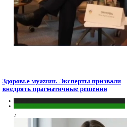
Здоровье мужчин. Эксперты призвали
внедрять прагматичные решения
Медицина
Мужское здоровье
2