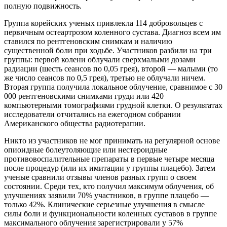
полную подвижность.
Группа корейских ученых привлекла 114 добровольцев с
первичным остеартрозом коленного сустава. Диагноз всем им
ставился по рентгеновским снимкам и наличию
существенной боли при ходьбе. Участников разбили на три
группы: первой колени облучали сверхмалыми дозами
радиации (шесть сеансов по 0,05 грея), второй — малыми (то
же число сеансов по 0,5 грея), третью не облучали ничем.
Вторая группа получила локальное облучение, сравнимое с 30
000 рентгеновскими снимками груди или 420
компьютерными томографиями грудной клетки. О результатах
исследователи отчитались на ежегодном собрании
Американского общества радиотерапии.
Никто из участников не мог принимать на регулярной основе
опиоидные болеутоляющие или нестероидные
противовоспалительные препараты в первые четыре месяца
после процедур (или их имитации у группы плацебо). Затем
ученые сравнили отзывы членов разных групп о своем
состоянии. Среди тех, кто получил максимум облучения, об
улучшениях заявили 70% участников, в группе плацебо —
только 42%. Клинические серьезные улучшения в смысле
силы боли и функциональности коленных суставов в группе
максимального облучения зарегистрировали у 57%