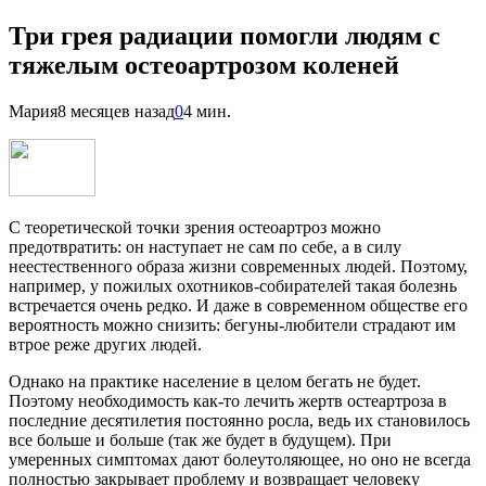
Три грея радиации помогли людям с
тяжелым остеоартрозом коленей
Мария
8 месяцев назад
0
4 мин.
С теоретической точки зрения остеоартроз можно
предотвратить: он наступает не сам по себе, а в силу
неестественного образа жизни современных людей. Поэтому,
например, у пожилых охотников-собирателей такая болезнь
встречается очень редко. И даже в современном обществе его
вероятность можно снизить: бегуны-любители страдают им
втрое реже других людей.
Однако на практике население в целом бегать не будет.
Поэтому необходимость как-то лечить жертв остеартроза в
последние десятилетия постоянно росла, ведь их становилось
все больше и больше (так же будет в будущем). При
умеренных симптомах дают болеутоляющее, но оно не всегда
полностью закрывает проблему и возвращает человеку