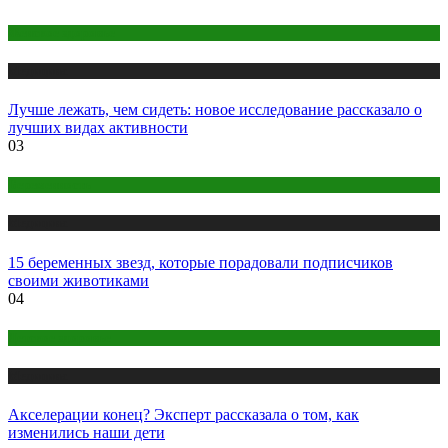
Женское здоровье
Медицина
Лучше лежать, чем сидеть: новое исследование рассказало о
лучших видах активности
03
Беременность
Медицина
15 беременных звезд, которые порадовали подписчиков
своими животиками
04
Детское здоровье
Медицина
Акселерации конец? Эксперт рассказала о том, как
изменились наши дети