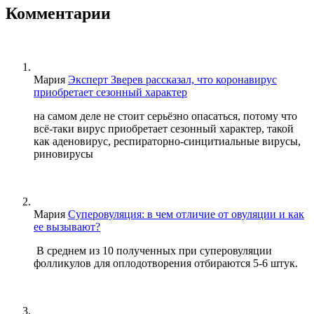
Комментарии
Мария
Эксперт Зверев рассказал, что коронавирус
приобретает сезонный характер
на самом деле не стоит серьёзно опасаться, потому что
всё-таки вирус приобретает сезонный характер, такой
как аденовирус, респираторно-синцитиальные вирусы,
риновирусы
Мария
Суперовуляция: в чем отличие от овуляции и как
ее вызывают?
В среднем из 10 полученных при суперовуляции
фолликулов для оплодотворения отбираются 5-6 штук.