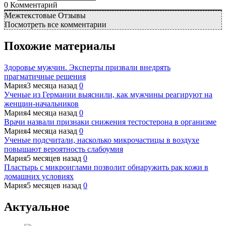
0
Комментарий
Межтекстовые Отзывы
Посмотреть все комментарии
Похожие материалы
Здоровье мужчин. Эксперты призвали внедрять
прагматичные решения
Мария
3 месяца назад
0
Ученые из Германии выяснили, как мужчины реагируют на
женщин-начальников
Мария
4 месяца назад
0
Врачи назвали признаки снижения тестостерона в организме
Мария
4 месяца назад
0
Ученые подсчитали, насколько микрочастицы в воздухе
повышают вероятность слабоумия
Мария
5 месяцев назад
0
Пластырь с микроиглами позволит обнаружить рак кожи в
домашних условиях
Мария
5 месяцев назад
0
Актуальное