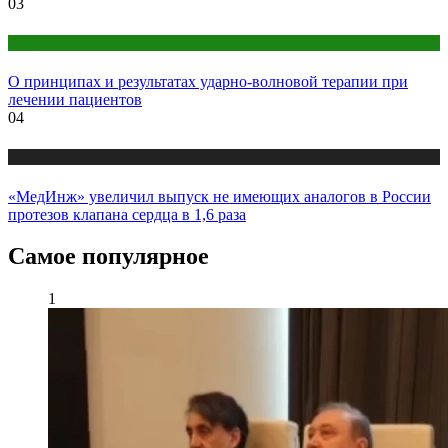
03
Оборудование
О принципах и результатах ударно-волновой терапии при
лечении пациентов
04
Медицина
«МедИнж» увеличил выпуск не имеющих аналогов в России
протезов клапана сердца в 1,6 раза
Самое популярное
1