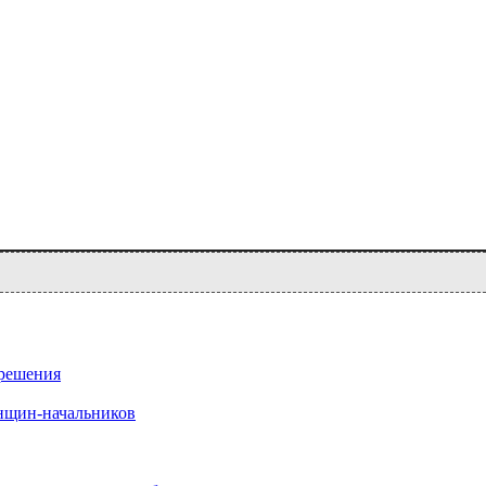
 решения
нщин-начальников