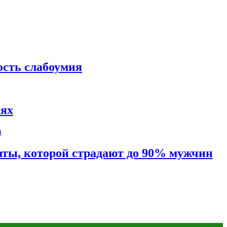
ость слабоумия
иях
таты, которой страдают до 90% мужчин