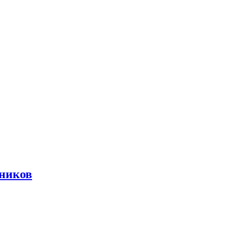
ников