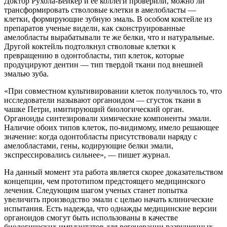
Доктор Рухола-Бейкер и ее коллеги проверили, можно ли
трансформировать стволовые клетки в амелобласты —
клетки, формирующие зубную эмаль. В особом коктейле из
препаратов ученые видели, как сконструированные
амелобласты вырабатывали те же белки, что и натуральные.
Другой коктейль подтолкнул стволовые клетки к
превращению в одонтобласты, тип клеток, которые
продуцируют дентин — тип твердой ткани под внешней
эмалью зуба.
«При совместном культивировании клеток получилось то, что
исследователи называют органоидом — сгусток ткани в
чашке Петри, имитирующий биологический орган.
Органоиды синтезировали химические компоненты эмали.
Наличие обоих типов клеток, по-видимому, имело решающее
значение: когда одонтобласты присутствовали наряду с
амелобластами, гены, кодирующие белки эмали,
экспрессировались сильнее», — пишет журнал.
На данный момент эта работа является скорее доказательством
концепции, чем прототипом предстоящего медицинского
лечения. Следующим шагом ученых станет попытка
увеличить производство эмали с целью начать клинические
испытания. Есть надежда, что однажды медицинские версии
органоидов смогут быть использованы в качестве
биологических имплантатов для регенерации разрушенных