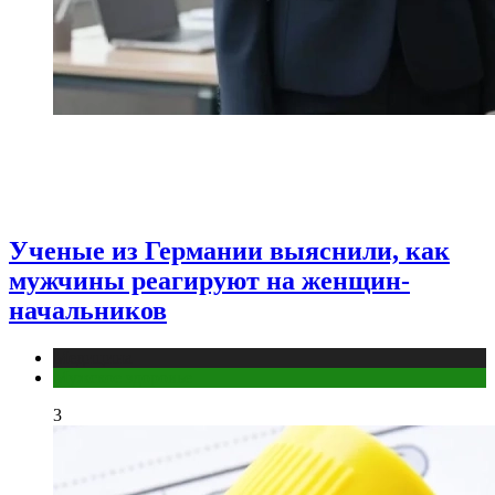
Ученые из Германии выяснили, как
мужчины реагируют на женщин-
начальников
Медицина
Мужское здоровье
3