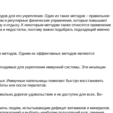
ов для его укрепления. Один из таких методов – правильное
том и регулярные физические упражнения, которые повышают
ну и отдыху. К некоторым методам также относятся применение
ва и недостатки, поэтому важно подобрать подходящий именно
во методов. Одним из эффективных методов являются
бходимые для укрепления иммунной системы. Эти инъекции
вья. Иммунные капельницы помогают быстро восстановить
боты или после перелетов.
вольно дорогое удовольствие и не доступно для всех. Во-
омочь людям, испытывающим дефицит витаминов и минералов.
вопоказаний и выбрать наиболее подходящий курс лечения.