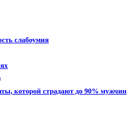
ость слабоумия
иях
таты, которой страдают до 90% мужчин