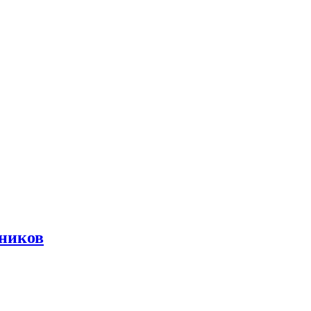
ников