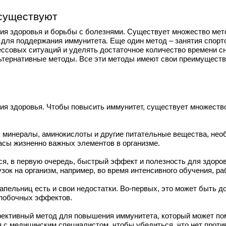
 существуют
я здоровья и борьбы с болезнями. Существует множество метод
 для поддержания иммунитета. Еще один метод – занятия спор
рессовых ситуаций и уделять достаточное количество времени с
альтернативные методы. Все эти методы имеют свои преимущест
ия здоровья. Чтобы повысить иммунитет, существует множест
 минералы, аминокислоты и другие питательные вещества, нео
асы жизненно важных элементов в организме.
, в первую очередь, быстрый эффект и полезность для здоро
зок на организм, например, во время интенсивного обучения, ра
пельниц есть и свои недостатки. Во-первых, это может быть до
 побочных эффектов.
фективный метод для повышения иммунитета, который может п
 с медицинским специалистом, чтобы убедиться, что нет проти