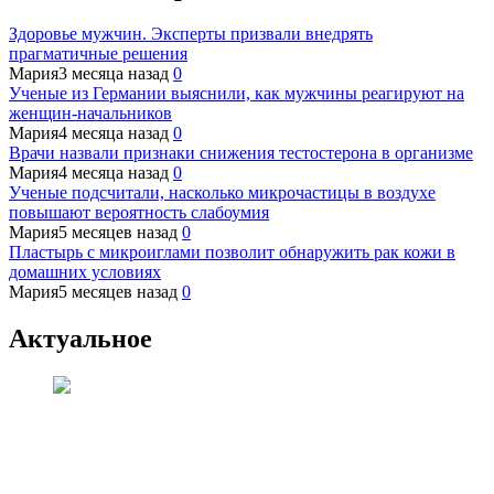
Здоровье мужчин. Эксперты призвали внедрять
прагматичные решения
Мария
3 месяца назад
0
Ученые из Германии выяснили, как мужчины реагируют на
женщин-начальников
Мария
4 месяца назад
0
Врачи назвали признаки снижения тестостерона в организме
Мария
4 месяца назад
0
Ученые подсчитали, насколько микрочастицы в воздухе
повышают вероятность слабоумия
Мария
5 месяцев назад
0
Пластырь с микроиглами позволит обнаружить рак кожи в
домашних условиях
Мария
5 месяцев назад
0
Актуальное