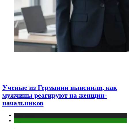
Ученые из Германии выяснили, как
мужчины реагируют на женщин-
начальников
Медицина
Мужское здоровье