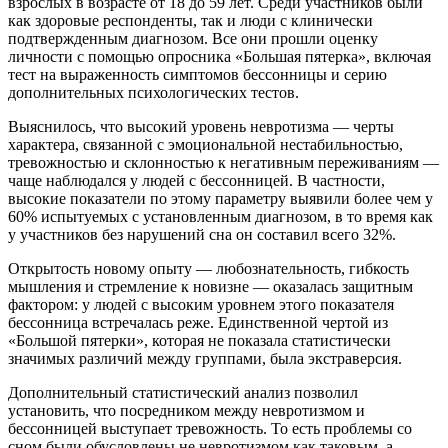
взрослых в возрасте от 18 до 59 лет. Среди участников были
как здоровые респонденты, так и люди с клинически
подтвержденным диагнозом. Все они прошли оценку
личности с помощью опросника «Большая пятерка», включая
тест на выраженность симптомов бессонницы и серию
дополнительных психологических тестов.
Выяснилось, что высокий уровень невротизма — черты
характера, связанной с эмоциональной нестабильностью,
тревожностью и склонностью к негативным переживаниям —
чаще наблюдался у людей с бессонницей. В частности,
высокие показатели по этому параметру выявили более чем у
60% испытуемых с установленным диагнозом, в то время как
у участников без нарушений сна он составил всего 32%.
Открытость новому опыту — любознательность, гибкость
мышления и стремление к новизне — оказалась защитным
фактором: у людей с высоким уровнем этого показателя
бессонница встречалась реже. Единственной чертой из
«Большой пятерки», которая не показала статистически
значимых различий между группами, была экстраверсия.
Дополнительный статистический анализ позволил
установить, что посредником между невротизмом и
бессонницей выступает тревожность. То есть проблемы со
сном были обусловлены не невротизмом как таковым, а