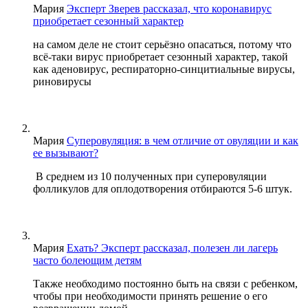
Мария
Эксперт Зверев рассказал, что коронавирус
приобретает сезонный характер
на самом деле не стоит серьёзно опасаться, потому что
всё-таки вирус приобретает сезонный характер, такой
как аденовирус, респираторно-синцитиальные вирусы,
риновирусы
Мария
Суперовуляция: в чем отличие от овуляции и как
ее вызывают?
В среднем из 10 полученных при суперовуляции
фолликулов для оплодотворения отбираются 5-6 штук.
Мария
Ехать? Эксперт рассказал, полезен ли лагерь
часто болеющим детям
Также необходимо постоянно быть на связи с ребенком,
чтобы при необходимости принять решение о его