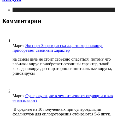
Медицина
Комментарии
Мария
Эксперт Зверев рассказал, что коронавирус
приобретает сезонный характер
на самом деле не стоит серьёзно опасаться, потому что
всё-таки вирус приобретает сезонный характер, такой
как аденовирус, респираторно-синцитиальные вирусы,
риновирусы
Мария
Суперовуляция: в чем отличие от овуляции и как
ее вызывают?
В среднем из 10 полученных при суперовуляции
фолликулов для оплодотворения отбираются 5-6 штук.