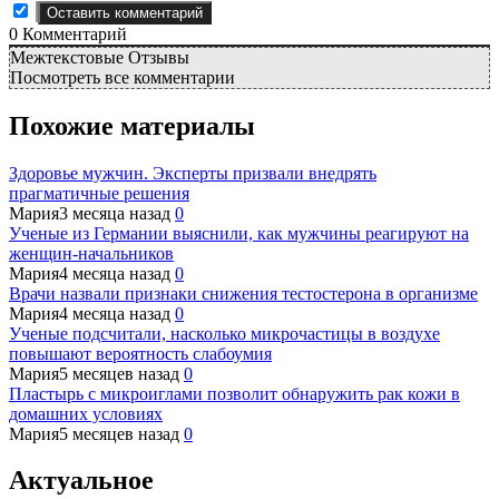
0
Комментарий
Межтекстовые Отзывы
Посмотреть все комментарии
Похожие материалы
Здоровье мужчин. Эксперты призвали внедрять
прагматичные решения
Мария
3 месяца назад
0
Ученые из Германии выяснили, как мужчины реагируют на
женщин-начальников
Мария
4 месяца назад
0
Врачи назвали признаки снижения тестостерона в организме
Мария
4 месяца назад
0
Ученые подсчитали, насколько микрочастицы в воздухе
повышают вероятность слабоумия
Мария
5 месяцев назад
0
Пластырь с микроиглами позволит обнаружить рак кожи в
домашних условиях
Мария
5 месяцев назад
0
Актуальное