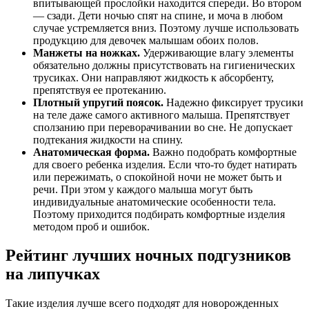
впитывающей прослойки находится спереди. Во втором
— сзади. Дети ночью спят на спине, и моча в любом
случае устремляется вниз. Поэтому лучше использовать
продукцию для девочек малышам обоих полов.
Манжеты на ножках.
Удерживающие влагу элементы
обязательно должны присутствовать на гигиенических
трусиках. Они направляют жидкость к абсорбенту,
препятствуя ее протеканию.
Плотный упругий поясок.
Надежно фиксирует трусики
на теле даже самого активного малыша. Препятствует
сползанию при переворачивании во сне. Не допускает
подтекания жидкости на спину.
Анатомическая форма.
Важно подобрать комфортные
для своего ребенка изделия. Если что-то будет натирать
или пережимать, о спокойной ночи не может быть и
речи. При этом у каждого малыша могут быть
индивидуальные анатомические особенности тела.
Поэтому приходится подбирать комфортные изделия
методом проб и ошибок.
Рейтинг лучших ночных подгузников
на липучках
Такие изделия лучше всего подходят для новорожденных