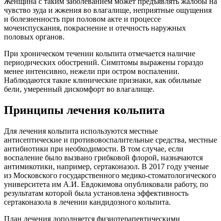
Женщина с таким заболеванием может предъявлять жалобы на
чувство зуда и жжения во влагалище, неприятные ощущения
и болезненность при половом акте и процессе
мочеиспускания, покраснение и отечность наружных
половых органов.
При хроническом течении кольпита отмечается наличие
периодических обострений. Симптомы выражены гораздо
менее интенсивно, нежели при остром воспалении.
Наблюдаются такие клинические признаки, как обильные
бели, умеренный дискомфорт во влагалище.
Принципы лечения кольпита
Для лечения кольпита используются местные
антисептические и противовоспалительные средства, местные
антибиотики при необходимости. В том случае, если
воспаление было вызвано грибковой флорой, назначаются
антимикотики, например, сертаконазол. В 2017 году ученые
из Московского государственного медико-стоматологического
университета им А.И. Евдокимова опубликовали работу, по
результатам которой была установлена эффективность
сертаконазола в лечении кандидозного кольпита.
План лечения дополняется физиотерапевтическими