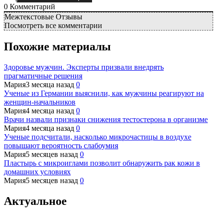
0
Комментарий
Межтекстовые Отзывы
Посмотреть все комментарии
Похожие материалы
Здоровье мужчин. Эксперты призвали внедрять
прагматичные решения
Мария
3 месяца назад
0
Ученые из Германии выяснили, как мужчины реагируют на
женщин-начальников
Мария
4 месяца назад
0
Врачи назвали признаки снижения тестостерона в организме
Мария
4 месяца назад
0
Ученые подсчитали, насколько микрочастицы в воздухе
повышают вероятность слабоумия
Мария
5 месяцев назад
0
Пластырь с микроиглами позволит обнаружить рак кожи в
домашних условиях
Мария
5 месяцев назад
0
Актуальное