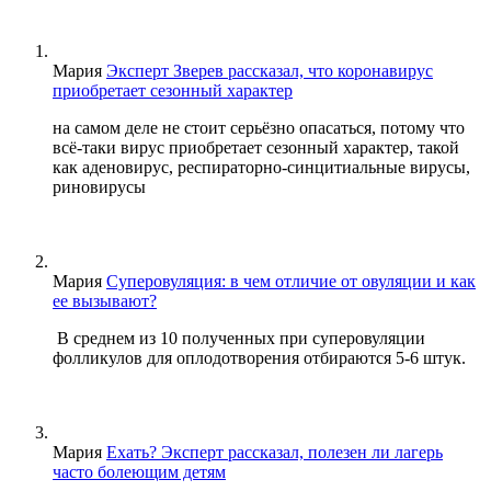
Мария
Эксперт Зверев рассказал, что коронавирус
приобретает сезонный характер
на самом деле не стоит серьёзно опасаться, потому что
всё-таки вирус приобретает сезонный характер, такой
как аденовирус, респираторно-синцитиальные вирусы,
риновирусы
Мария
Суперовуляция: в чем отличие от овуляции и как
ее вызывают?
В среднем из 10 полученных при суперовуляции
фолликулов для оплодотворения отбираются 5-6 штук.
Мария
Ехать? Эксперт рассказал, полезен ли лагерь
часто болеющим детям